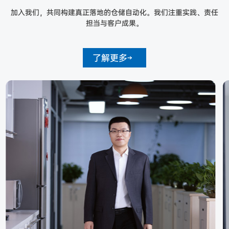
7
6
6
6
6
加入我们，共同构建真正落地的仓储自动化。我们注重实践、责任
担当与客户成果。
8
7
7
7
7
9
8
8
8
8
了解更多
9
9
9
9